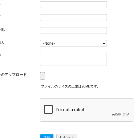
県
村
番地
法人
報
ルのアップロード
ファイルのサイズの上限は20MBです。