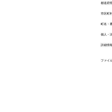
都道府
市区町
町名・
個人・
詳細情
ファイ