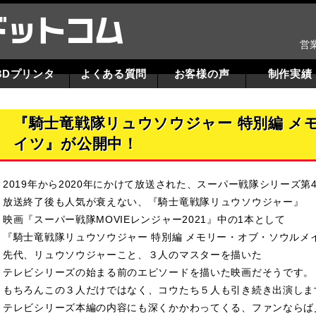
営
3Dプリンタ
よくある質問
お客様の声
制作実績
『騎士竜戦隊リュウソウジャー 特別編 メ
イツ』が公開中！
2019年から2020年にかけて放送された、スーパー戦隊シリーズ第4
放送終了後も人気が衰えない、『騎士竜戦隊リュウソウジャー』
映画『スーパー戦隊MOVIEレンジャー2021』中の1本として
『騎士竜戦隊リュウソウジャー 特別編 メモリー・オブ・ソウルメ
先代、リュウソウジャーこと、３人のマスターを描いた
テレビシリーズの始まる前のエピソードを描いた映画だそうです。
もちろんこの３人だけではなく、コウたち５人も引き続き出演しま
テレビシリーズ本編の内容にも深くかかわってくる、
ファンならば